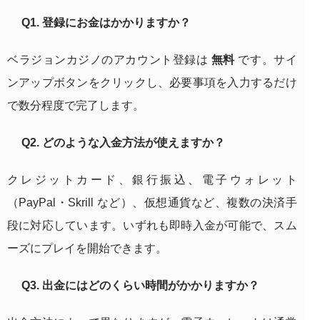
Q1. 登録にお金はかかりますか？
ベラジョンカジノのアカウント登録は
無料
です。サイ
ンアップボタンをクリックし、必要事項を入力するだけ
で数分程度で完了します。
Q2. どのような入金方法が使えますか？
クレジットカード、銀行振込、電子ウォレット
（PayPal・Skrill など）、仮想通貨など、複数の決済手
段に対応しています。いずれも即時入金が可能で、スム
ーズにプレイを開始できます。
Q3. 出金にはどのくらい時間がかかりますか？