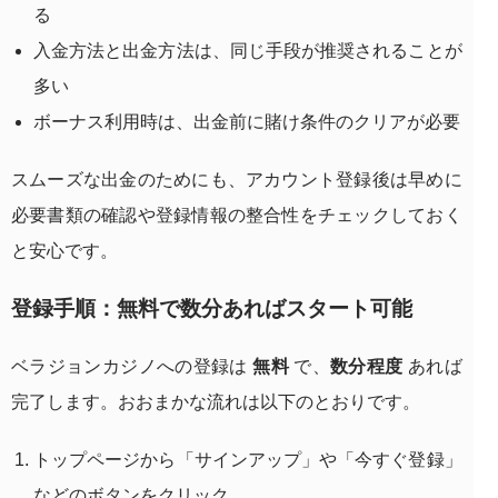
る
入金方法と出金方法は、同じ手段が推奨されることが
多い
ボーナス利用時は、出金前に賭け条件のクリアが必要
スムーズな出金のためにも、アカウント登録後は早めに
必要書類の確認や登録情報の整合性をチェックしておく
と安心です。
登録手順：無料で数分あればスタート可能
ベラジョンカジノへの登録は
無料
で、
数分程度
あれば
完了します。おおまかな流れは以下のとおりです。
トップページから「サインアップ」や「今すぐ登録」
などのボタンをクリック