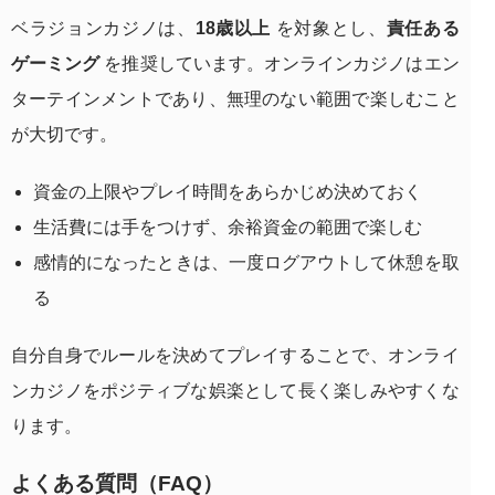
ベラジョンカジノは、
18歳以上
を対象とし、
責任ある
ゲーミング
を推奨しています。オンラインカジノはエン
ターテインメントであり、無理のない範囲で楽しむこと
が大切です。
資金の上限やプレイ時間をあらかじめ決めておく
生活費には手をつけず、余裕資金の範囲で楽しむ
感情的になったときは、一度ログアウトして休憩を取
る
自分自身でルールを決めてプレイすることで、オンライ
ンカジノをポジティブな娯楽として長く楽しみやすくな
ります。
よくある質問（FAQ）