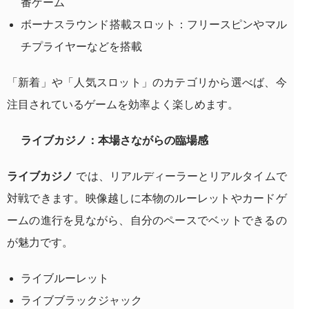
番ゲーム
ボーナスラウンド搭載スロット：フリースピンやマル
チプライヤーなどを搭載
「新着」や「人気スロット」のカテゴリから選べば、今
注目されているゲームを効率よく楽しめます。
ライブカジノ：本場さながらの臨場感
ライブカジノ
では、リアルディーラーとリアルタイムで
対戦できます。映像越しに本物のルーレットやカードゲ
ームの進行を見ながら、自分のペースでベットできるの
が魅力です。
ライブルーレット
ライブブラックジャック