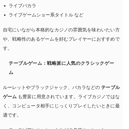
ライブバカラ
ライブゲームショー系タイトル など
自宅にいながら本格的なカジノの雰囲気を味わいたい方
や、戦略性のあるゲームを好むプレイヤーにおすすめで
す。
テーブルゲーム：戦略派に人気のクラシックゲー
ム
ルーレットやブラックジャック、バカラなどの
テーブル
ゲーム
も豊富に用意されています。ライブカジノではな
く、コンピュータ相手にじっくりプレイしたいときに最
適です。